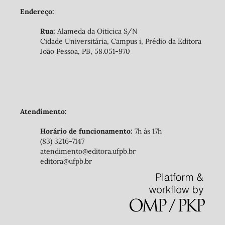
Endereço:
Rua:
Alameda da Oiticica S/N
Cidade Universitária, Campus i, Prédio da Editora
João Pessoa, PB, 58.051-970
Atendimento:
Horário de funcionamento:
7h às 17h
(83) 3216-7147
atendimento@editora.ufpb.br
editora@ufpb.br