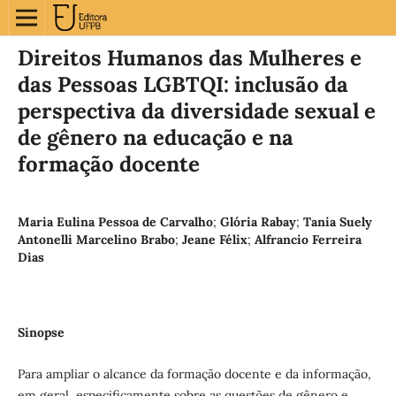
Direitos Humanos das Mulheres e
das Pessoas LGBTQI: inclusão da
perspectiva da diversidade sexual e
de gênero na educação e na
formação docente
Maria Eulina Pessoa de Carvalho
;
Glória Rabay
;
Tania Suely
Antonelli Marcelino Brabo
;
Jeane Félix
;
Alfrancio Ferreira
Dias
Sinopse
Para ampliar o alcance da formação docente e da informação,
em geral, especificamente sobre as questões de gênero e