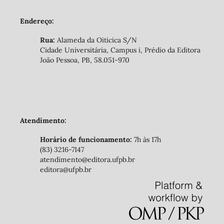
Endereço:
Rua:
Alameda da Oiticica S/N
Cidade Universitária, Campus i, Prédio da Editora
João Pessoa, PB, 58.051-970
Atendimento:
Horário de funcionamento:
7h às 17h
(83) 3216-7147
atendimento@editora.ufpb.br
editora@ufpb.br