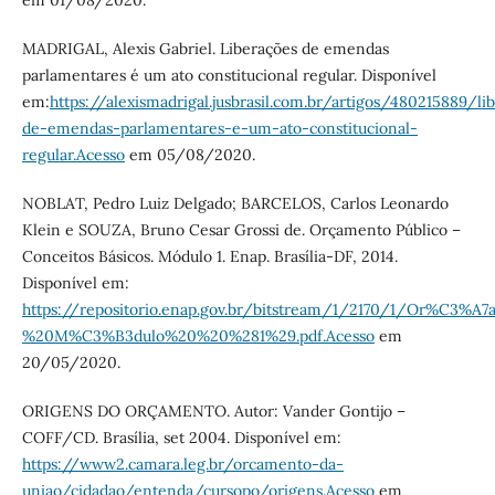
em 01/08/2020.
MADRIGAL, Alexis Gabriel. Liberações de emendas
parlamentares é um ato constitucional regular. Disponível
em:
https://alexismadrigal.jusbrasil.com.br/artigos/480215889/li
de-emendas-parlamentares-e-um-ato-constitucional-
regular.Acesso
em 05/08/2020.
NOBLAT, Pedro Luiz Delgado; BARCELOS, Carlos Leonardo
Klein e SOUZA, Bruno Cesar Grossi de. Orçamento Público –
Conceitos Básicos. Módulo 1. Enap. Brasília-DF, 2014.
Disponível em:
https://repositorio.enap.gov.br/bitstream/1/2170/1/Or%C
%20M%C3%B3dulo%20%20%281%29.pdf.Acesso
em
20/05/2020.
ORIGENS DO ORÇAMENTO. Autor: Vander Gontijo –
COFF/CD. Brasília, set 2004. Disponível em:
https://www2.camara.leg.br/orcamento-da-
uniao/cidadao/entenda/cursopo/origens.Acesso
em