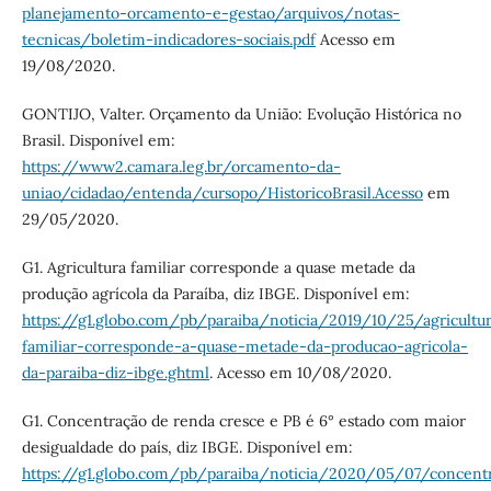
planejamento-orcamento-e-gestao/arquivos/notas-
tecnicas/boletim-indicadores-sociais.pdf
Acesso em
19/08/2020.
GONTIJO, Valter. Orçamento da União: Evolução Histórica no
Brasil. Disponível em:
https://www2.camara.leg.br/orcamento-da-
uniao/cidadao/entenda/cursopo/HistoricoBrasil.Acesso
em
29/05/2020.
G1. Agricultura familiar corresponde a quase metade da
produção agrícola da Paraíba, diz IBGE. Disponível em:
https://g1.globo.com/pb/paraiba/noticia/2019/10/25/agricultu
familiar-corresponde-a-quase-metade-da-producao-agricola-
da-paraiba-diz-ibge.ghtml
. Acesso em 10/08/2020.
G1. Concentração de renda cresce e PB é 6° estado com maior
desigualdade do país, diz IBGE. Disponível em:
https://g1.globo.com/pb/paraiba/noticia/2020/05/07/concent