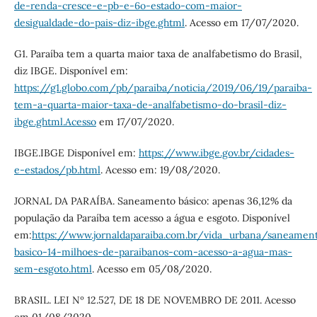
de-renda-cresce-e-pb-e-6o-estado-com-maior-
desigualdade-do-pais-diz-ibge.ghtml
. Acesso em 17/07/2020.
G1. Paraíba tem a quarta maior taxa de analfabetismo do Brasil,
diz IBGE. Disponível em:
https://g1.globo.com/pb/paraiba/noticia/2019/06/19/paraiba-
tem-a-quarta-maior-taxa-de-analfabetismo-do-brasil-diz-
ibge.ghtml.Acesso
em 17/07/2020.
IBGE.IBGE Disponível em:
https://www.ibge.gov.br/cidades-
e-estados/pb.html
. Acesso em: 19/08/2020.
JORNAL DA PARAÍBA. Saneamento básico: apenas 36,12% da
população da Paraíba tem acesso a água e esgoto. Disponível
em:
https://www.jornaldaparaiba.com.br/vida_urbana/saneamen
basico-14-milhoes-de-paraibanos-com-acesso-a-agua-mas-
sem-esgoto.html
. Acesso em 05/08/2020.
BRASIL. LEI Nº 12.527, DE 18 DE NOVEMBRO DE 2011. Acesso