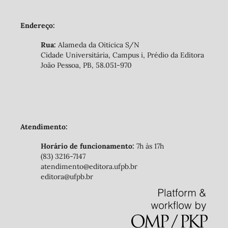
Endereço:
Rua:
Alameda da Oiticica S/N
Cidade Universitária, Campus i, Prédio da Editora
João Pessoa, PB, 58.051-970
Atendimento:
Horário de funcionamento:
7h às 17h
(83) 3216-7147
atendimento@editora.ufpb.br
editora@ufpb.br