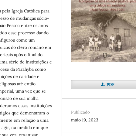
 pela Igreja Católica para
ocesso de mudanças sócio-
oão Pessoa entre os anos
utido esse processo dando
nfigurou como um
rquicas do clero romano em
ricais após o final do
uma série de instituições e
iocese da Parahyba como
ituições de caridade e
eligiosas até então
PDF
mperial, uma vez que se
pansão de sua malha
deramos essas instituições
Publicado
stígios que demonstram o
maio 19, 2023
camente em relação a uma
e agir, na medida em que
r sua vez, organizar