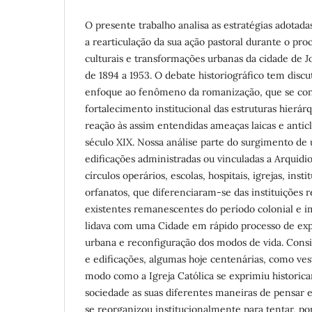
O presente trabalho analisa as estratégias adotadas
a rearticulação da sua ação pastoral durante o pr
culturais e transformações urbanas da cidade de J
de 1894 a 1953. O debate historiográfico tem disc
enfoque ao fenômeno da romanização, que se co
fortalecimento institucional das estruturas hierá
reação às assim entendidas ameaças laicas e anticle
século XIX. Nossa análise parte do surgimento de 
edificações administradas ou vinculadas a Arquid
círculos operários, escolas, hospitais, igrejas, inst
orfanatos, que diferenciaram-se das instituições r
existentes remanescentes do período colonial e i
lidava com uma Cidade em rápido processo de ex
urbana e reconfiguração dos modos de vida. Consi
e edificações, algumas hoje centenárias, como ve
modo como a Igreja Católica se exprimiu histori
sociedade as suas diferentes maneiras de pensar 
se reorganizou institucionalmente para tentar, po