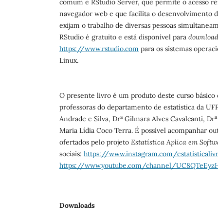
comum e RStudio Server, que permite o acesso 
navegador web e que facilita o desenvolvimento d
exijam o trabalho de diversas pessoas simultanea
RStudio é gratuito e está disponível para
downloa
https://www.rstudio.com
para os sistemas operac
Linux.
O presente livro é um produto deste curso básico d
professoras do departamento de estatística da UF
a
a
Andrade e Silva, Dr
Gilmara Alves Cavalcanti, Dr
Maria Lídia Coco Terra. É possível acompanhar out
ofertados pelo projeto
Estatística Aplica em Softw
sociais:
https://www.instagram.com/estatisticaliv
https://www.youtube.com/channel/UC8QTeEyz
Downloads