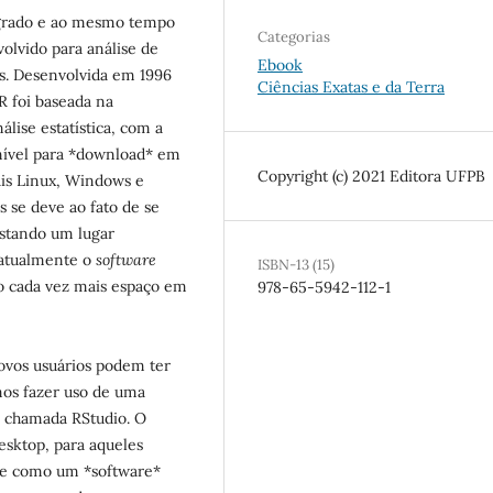
grado e ao mesmo tempo
Categorias
lvido para análise de
Ebook
os. Desenvolvida em 1996
Ciências Exatas e da Terra
R foi baseada na
álise estatística, com a
onível para *download* em
Copyright (c) 2021 Editora UFPB
is Linux, Windows e
 se deve ao fato de se
istando um lugar
 atualmente o
software
ISBN-13 (15)
do cada vez mais espaço em
978-65-5942-112-1
novos usuários podem ter
emos fazer uso de uma
R, chamada RStudio. O
esktop, para aqueles
te como um *software*