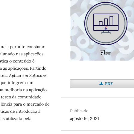
ência permite constatar
alunado nas aplicações
ística o conteúdo é
 as aplicações. Partindo
stica Aplica em Software
s que integrem um
PDF
a melhoria na aplicação
 e teses da comunidade
elência para o mercado de
Publicado
ticas de introdução à
agosto 16, 2021
is utilizado pela