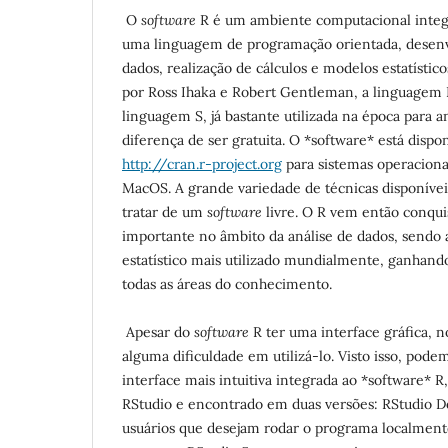
O
software
R é um ambiente computacional inte
uma linguagem de programação orientada, desenvo
dados, realização de cálculos e modelos estatístic
por Ross Ihaka e Robert Gentleman, a linguagem 
linguagem S, já bastante utilizada na época para an
diferença de ser gratuita. O *software* está disp
http://cran.r-project.org
para sistemas operaciona
MacOS. A grande variedade de técnicas disponíveis
tratar de um
software
livre. O R vem então conqu
importante no âmbito da análise de dados, sendo
estatístico mais utilizado mundialmente, ganhan
todas as áreas do conhecimento.
Apesar do
software
R ter uma interface gráfica, 
alguma dificuldade em utilizá-lo. Visto isso, pod
interface mais intuitiva integrada ao *software* 
RStudio e encontrado em duas versões: RStudio D
usuários que desejam rodar o programa localmen