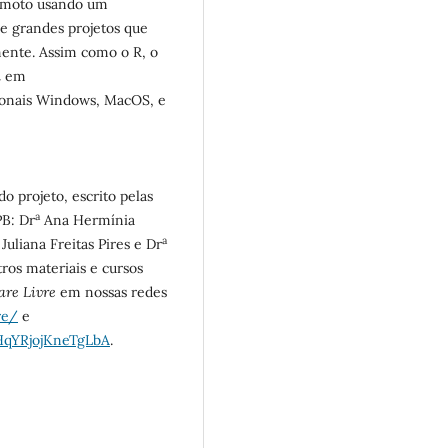
remoto usando um
e grandes projetos que
mente. Assim como o R, o
d
em
ionais Windows, MacOS, e
o projeto, escrito pelas
a
PB: Dr
Ana Hermínia
a
Juliana Freitas Pires e Dr
ros materiais e cursos
are Livre
em nossas redes
re/
e
HqYRjojKneTgLbA
.