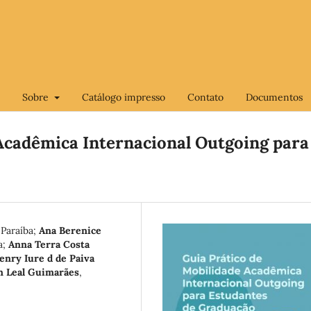
Sobre
Catálogo impresso
Contato
Documentos
Acadêmica Internacional Outgoing para
 Paraíba
;
Ana Berenice
a
;
Anna Terra Costa
enry Iure d de Paiva
n Leal Guimarães
,