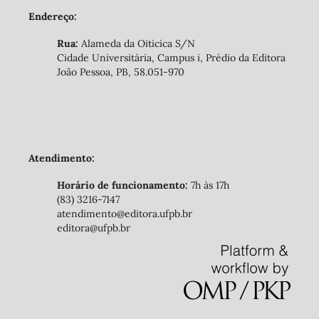
Endereço:
Rua:
Alameda da Oiticica S/N
Cidade Universitária, Campus i, Prédio da Editora
João Pessoa, PB, 58.051-970
Atendimento:
Horário de funcionamento:
7h às 17h
(83) 3216-7147
atendimento@editora.ufpb.br
editora@ufpb.br