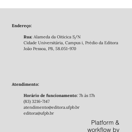
Endereço:
Rua:
Alameda da Oiticica S/N
Cidade Universitária, Campus i, Prédio da Editora
João Pessoa, PB, 58.051-970
Atendimento:
Horário de funcionamento:
7h às 17h
(83) 3216-7147
atendimento@editora.ufpb.br
editora@ufpb.br