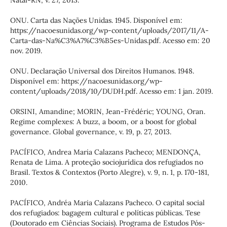
Natal-RN, v. 27, 2013.
ONU. Carta das Nações Unidas. 1945. Disponível em:
https://nacoesunidas.org/wp-content/uploads/2017/11/A-
Carta-das-Na%C3%A7%C3%B5es-Unidas.pdf. Acesso em: 20
nov. 2019.
ONU. Declaração Universal dos Direitos Humanos. 1948.
Disponível em: https://nacoesunidas.org/wp-
content/uploads/2018/10/DUDH.pdf. Acesso em: 1 jan. 2019.
ORSINI, Amandine; MORIN, Jean-Frédéric; YOUNG, Oran.
Regime complexes: A buzz, a boom, or a boost for global
governance. Global governance, v. 19, p. 27, 2013.
PACÍFICO, Andrea Maria Calazans Pacheco; MENDONÇA,
Renata de Lima. A proteção sociojurídica dos refugiados no
Brasil. Textos & Contextos (Porto Alegre), v. 9, n. 1, p. 170-181,
2010.
PACÍFICO, Andréa Maria Calazans Pacheco. O capital social
dos refugiados: bagagem cultural e políticas públicas. Tese
(Doutorado em Ciências Sociais). Programa de Estudos Pós-