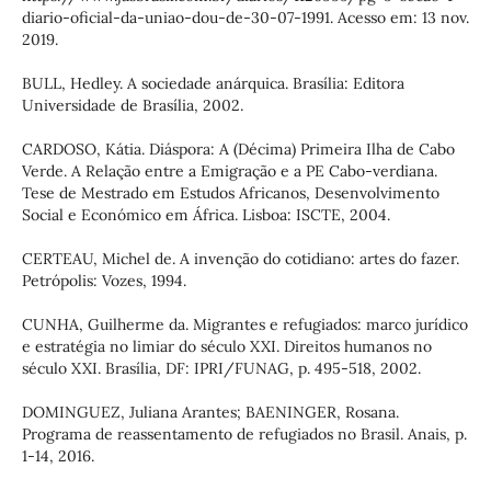
diario-oficial-da-uniao-dou-de-30-07-1991. Acesso em: 13 nov.
2019.
BULL, Hedley. A sociedade anárquica. Brasília: Editora
Universidade de Brasília, 2002.
CARDOSO, Kátia. Diáspora: A (Décima) Primeira Ilha de Cabo
Verde. A Relação entre a Emigração e a PE Cabo-verdiana.
Tese de Mestrado em Estudos Africanos, Desenvolvimento
Social e Económico em África. Lisboa: ISCTE, 2004.
CERTEAU, Michel de. A invenção do cotidiano: artes do fazer.
Petrópolis: Vozes, 1994.
CUNHA, Guilherme da. Migrantes e refugiados: marco jurídico
e estratégia no limiar do século XXI. Direitos humanos no
século XXI. Brasília, DF: IPRI/FUNAG, p. 495-518, 2002.
DOMINGUEZ, Juliana Arantes; BAENINGER, Rosana.
Programa de reassentamento de refugiados no Brasil. Anais, p.
1-14, 2016.