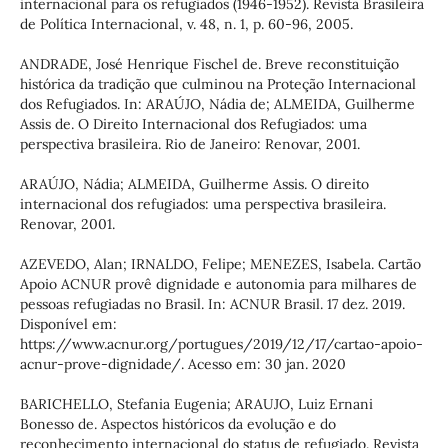
internacional para os refugiados (1946-1952). Revista Brasileira
de Política Internacional, v. 48, n. 1, p. 60-96, 2005.
ANDRADE, José Henrique Fischel de. Breve reconstituição
histórica da tradição que culminou na Proteção Internacional
dos Refugiados. In: ARAÚJO, Nádia de; ALMEIDA, Guilherme
Assis de. O Direito Internacional dos Refugiados: uma
perspectiva brasileira. Rio de Janeiro: Renovar, 2001.
ARAÚJO, Nádia; ALMEIDA, Guilherme Assis. O direito
internacional dos refugiados: uma perspectiva brasileira.
Renovar, 2001.
AZEVEDO, Alan; IRNALDO, Felipe; MENEZES, Isabela. Cartão
Apoio ACNUR provê dignidade e autonomia para milhares de
pessoas refugiadas no Brasil. In: ACNUR Brasil. 17 dez. 2019.
Disponível em:
https://www.acnur.org/portugues/2019/12/17/cartao-apoio-
acnur-prove-dignidade/. Acesso em: 30 jan. 2020
BARICHELLO, Stefania Eugenia; ARAUJO, Luiz Ernani
Bonesso de. Aspectos históricos da evolução e do
reconhecimento internacional do status de refugiado. Revista