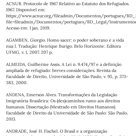
ACNUR. Protocolo de 1967 Relativo ao Estatuto dos Refugiados.
1967. Disponível em:
https://www.acnur.org/fileadmin/Documentos/portugues/BD_L
file=fileadmin/Documentos/portugues/BD_Legal/Instrumentos_
Acesso em: 1 jan. 2019.
AGAMBEN, Giorgio. Homo sacer: o poder soberano e a vida
nua I. Tradução: Henrique Burigo. Belo Horizonte: Editora
UFMG, v. 1, 2007. 207 p.
ALMEIDA, Guilherme Assis. A Lei n. 9.474/97 e a definição
ampliada de refugiado: breves considerações. Revista da
Faculdade de Direito, Universidade de São Paulo, v. 95, p. 373-
383, 2000.
ANDENA, Emerson Alves. Transformações da Legislação
Imigratória Brasileira: Os (des)caminhos rumo aos direitos
humanos. Dissertação (Mestrado em Direitos Humanos).
Faculdade de Direito da Universidade de São Paulo: São Paulo,
2013.
ANDRADE, José H. Fischel. O Brasil e a organização