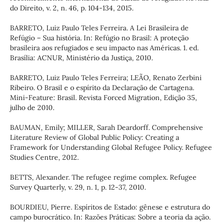
do Direito, v. 2, n. 46, p. 104-134, 2015.
BARRETO, Luiz Paulo Teles Ferreira. A Lei Brasileira de
Refúgio – Sua história. In: Refúgio no Brasil: A proteção
brasileira aos refugiados e seu impacto nas Américas. 1. ed.
Brasília: ACNUR, Ministério da Justiça, 2010.
BARRETO, Luiz Paulo Teles Ferreira; LEÃO, Renato Zerbini
Ribeiro. O Brasil e o espírito da Declaração de Cartagena.
Mini-Feature: Brasil. Revista Forced Migration, Edição 35,
julho de 2010.
BAUMAN, Emily; MILLER, Sarah Deardorff. Comprehensive
Literature Review of Global Public Policy: Creating a
Framework for Understanding Global Refugee Policy. Refugee
Studies Centre, 2012.
BETTS, Alexander. The refugee regime complex. Refugee
Survey Quarterly, v. 29, n. 1, p. 12-37, 2010.
BOURDIEU, Pierre. Espíritos de Estado: gênese e estrutura do
campo burocrático. In: Razões Práticas: Sobre a teoria da ação.