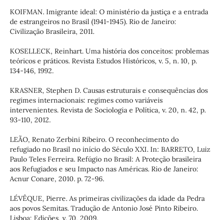
KOIFMAN. Imigrante ideal: O ministério da justiça e a entrada
de estrangeiros no Brasil (1941-1945). Rio de Janeiro:
Civilização Brasileira, 2011.
KOSELLECK, Reinhart. Uma história dos conceitos: problemas
teóricos e práticos. Revista Estudos Históricos, v. 5, n. 10, p.
134-146, 1992.
KRASNER, Stephen D. Causas estruturais e consequências dos
regimes internacionais: regimes como variáveis
intervenientes. Revista de Sociologia e Política, v. 20, n. 42, p.
93-110, 2012.
LEÃO, Renato Zerbini Ribeiro. O reconhecimento do
refugiado no Brasil no início do Século XXI. In: BARRETO, Luiz
Paulo Teles Ferreira. Refúgio no Brasil: A Proteção brasileira
aos Refugiados e seu Impacto nas Américas. Rio de Janeiro:
Acnur Conare, 2010. p. 72-96.
LÉVÊQUE, Pierre. As primeiras civilizações da idade da Pedra
aos povos Semitas. Tradução de Antonio José Pinto Ribeiro.
Lisboa: Edições, v. 70, 2009.