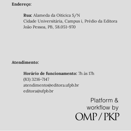
Endereço:
Rua:
Alameda da Oiticica S/N
Cidade Universitária, Campus i, Prédio da Editora
João Pessoa, PB, 58.051-970
Atendimento:
Horário de funcionamento:
7h às 17h
(83) 3216-7147
atendimento@editora.ufpb.br
editora@ufpb.br