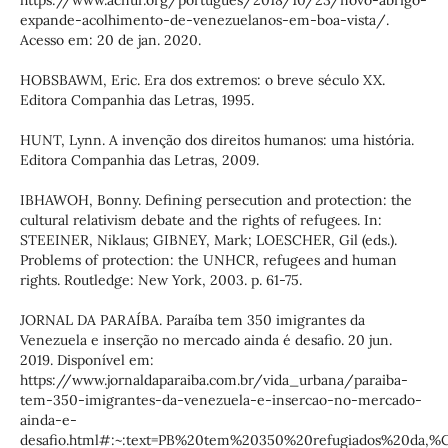
https://www.acnur.org/portugues/2018/10/23/novo-abrigo-
expande-acolhimento-de-venezuelanos-em-boa-vista/.
Acesso em: 20 de jan. 2020.
HOBSBAWM, Eric. Era dos extremos: o breve século XX.
Editora Companhia das Letras, 1995.
HUNT, Lynn. A invenção dos direitos humanos: uma história.
Editora Companhia das Letras, 2009.
IBHAWOH, Bonny. Defining persecution and protection: the
cultural relativism debate and the rights of refugees. In:
STEEINER, Niklaus; GIBNEY, Mark; LOESCHER, Gil (eds.).
Problems of protection: the UNHCR, refugees and human
rights. Routledge: New York, 2003. p. 61-75.
JORNAL DA PARAÍBA. Paraíba tem 350 imigrantes da
Venezuela e inserção no mercado ainda é desafio. 20 jun.
2019. Disponível em:
https://www.jornaldaparaiba.com.br/vida_urbana/paraiba-
tem-350-imigrantes-da-venezuela-e-insercao-no-mercado-
ainda-e-
desafio.html#:~:text=PB%20tem%20350%20refugiados%20da