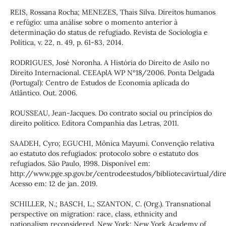
REIS, Rossana Rocha; MENEZES, Thais Silva. Direitos humanos
e refúgio: uma análise sobre o momento anterior à
determinação do status de refugiado. Revista de Sociologia e
Política, v. 22, n. 49, p. 61-83, 2014.
RODRIGUES, José Noronha. A História do Direito de Asilo no
Direito Internacional. CEEAplA WP Nº18/2006. Ponta Delgada
(Portugal): Centro de Estudos de Economia aplicada do
Atlântico. Out. 2006.
ROUSSEAU, Jean-Jacques. Do contrato social ou princípios do
direito político. Editora Companhia das Letras, 2011.
SAADEH, Cyro; EGUCHI, Mônica Mayumi. Convenção relativa
ao estatuto dos refugiados: protocolo sobre o estatuto dos
refugiados. São Paulo, 1998. Disponível em:
http://www.pge.sp.gov.br/centrodeestudos/bibliotecavirtual/dire
Acesso em: 12 de jan. 2019.
SCHILLER, N.; BASCH, L.; SZANTON, C. (Org.). Transnational
perspective on migration: race, class, ethnicity and
nationalism reconsidered. New York: New York Academy of