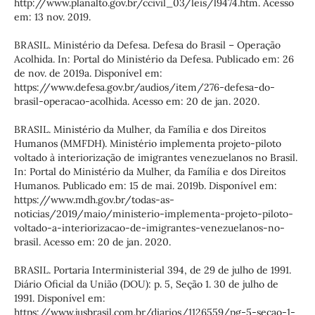
http://www.planalto.gov.br/ccivil_03/leis/l9474.htm. Acesso
em: 13 nov. 2019.
BRASIL. Ministério da Defesa. Defesa do Brasil – Operação
Acolhida. In: Portal do Ministério da Defesa. Publicado em: 26
de nov. de 2019a. Disponível em:
https://www.defesa.gov.br/audios/item/276-defesa-do-
brasil-operacao-acolhida. Acesso em: 20 de jan. 2020.
BRASIL. Ministério da Mulher, da Família e dos Direitos
Humanos (MMFDH). Ministério implementa projeto-piloto
voltado à interiorização de imigrantes venezuelanos no Brasil.
In: Portal do Ministério da Mulher, da Família e dos Direitos
Humanos. Publicado em: 15 de mai. 2019b. Disponível em:
https://www.mdh.gov.br/todas-as-
noticias/2019/maio/ministerio-implementa-projeto-piloto-
voltado-a-interiorizacao-de-imigrantes-venezuelanos-no-
brasil. Acesso em: 20 de jan. 2020.
BRASIL. Portaria Interministerial 394, de 29 de julho de 1991.
Diário Oficial da União (DOU): p. 5, Seção 1. 30 de julho de
1991. Disponível em:
https://www.jusbrasil.com.br/diarios/1126559/pg-5-secao-1-