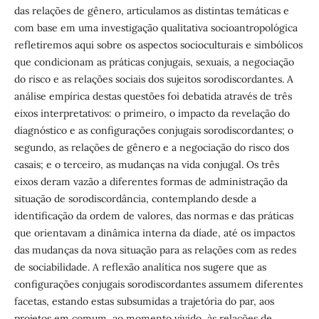
das relações de gênero, articulamos as distintas temáticas e
com base em uma investigação qualitativa socioantropológica
refletiremos aqui sobre os aspectos socioculturais e simbólicos
que condicionam as práticas conjugais, sexuais, a negociação
do risco e as relações sociais dos sujeitos sorodiscordantes. A
análise empírica destas questões foi debatida através de três
eixos interpretativos: o primeiro, o impacto da revelação do
diagnóstico e as configurações conjugais sorodiscordantes; o
segundo, as relações de gênero e a negociação do risco dos
casais; e o terceiro, as mudanças na vida conjugal. Os três
eixos deram vazão a diferentes formas de administração da
situação de sorodiscordância, contemplando desde a
identificação da ordem de valores, das normas e das práticas
que orientavam a dinâmica interna da díade, até os impactos
das mudanças da nova situação para as relações com as redes
de sociabilidade. A reflexão analítica nos sugere que as
configurações conjugais sorodiscordantes assumem diferentes
facetas, estando estas subsumidas a trajetória do par, aos
projetos em comum, ao momento vivido, às relações de