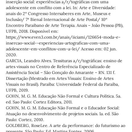
inserção social: experiências a/r/tográficas com uma
adolescente em conflito com a lei. In: Arte e Diversidade:
anais do 2º Congresso Intersaberes em Arte, Museus e
Inclusão/ 7ª Bienal Internacional de Arte Postal/ 10º
Encontro Paraibano de Arte Terapia. Anais – João Pessoa (PB),
UFPB, 2018. Disponível em:
https://www.even3.com.br/anais/iiciami/126654-moda-e-
insercao-social--experiencias-artograficas-com-uma-
adolescente-em-conflitos-com-a-lei/ Acesso em: 02 jun.
2020.
GARCIA, Leandro Alves. Tessituras a/r/tográficas: ensino de
artes visuais no Centro de Referência Especializado de
Assistência Social – São Gonçalo do Amarante – RN. 131 f.
Dissertação (Mestrado em Artes Visuais: Ensino de Artes
Visuais no Brasil). Paraíba: Universidade Federal da Paraíba,
UFPB, 2019.
GOHN, M. G. M. Educação Não Formal e Cultura Política. 5a.
ed. Sao Paulo: Cortez Editora, 2011.
GOHN, M. G. M. Educação Não Formal e o Educador Social:
Atuação no desenvolvimento de projetos sociais. 1a. ed. São
Paulo: Cortez, 2010.
GOLDBERG, RoseLee. A arte da performance: do futurismo ao
presente. São Paulo: Ed. Martins Fontes, 2006.