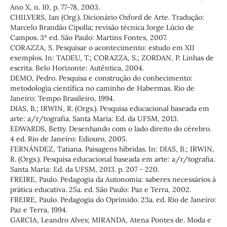
Ano X, n. 10, p. 77-78, 2003.
CHILVERS, Ian (Org.). Dicionário Oxford de Arte. Tradução:
Marcelo Brandão Cipolla; revisão técnica Jorge Lúcio de
Campos. 3ª ed. São Paulo: Martins Fontes, 2007.
CORAZZA, S. Pesquisar o acontecimento: estudo em XII
exemplos. In: TADEU, T.; CORAZZA, S.; ZORDAN, P. Linhas de
escrita. Belo Horizonte: Autêntica, 2004.
DEMO, Pedro. Pesquisa e construção do conhecimento:
metodologia científica no caminho de Habermas. Rio de
Janeiro: Tempo Brasileiro, 1994.
DIAS, B.; IRWIN, R. (Orgs.). Pesquisa educacional baseada em
arte: a/r/tografia. Santa Maria: Ed. da UFSM, 2013.
EDWARDS, Betty. Desenhando com o lado direito do cérebro.
4 ed. Rio de Janeiro: Ediouro, 2005.
FERNÁNDEZ, Tatiana. Paisagens híbridas. In: DIAS, B.; IRWIN,
R. (Orgs.). Pesquisa educacional baseada em arte: a/r/tografia.
Santa Maria: Ed. da UFSM, 2013. p. 207 - 220.
FREIRE, Paulo. Pedagogia da Autonomia: saberes necessários à
prática educativa. 25a. ed. São Paulo: Paz e Terra, 2002.
FREIRE, Paulo. Pedagogia do Oprimido. 23a. ed. Rio de Janeiro:
Paz e Terra, 1994.
GARCIA, Leandro Alves; MIRANDA, Atena Pontes de. Moda e