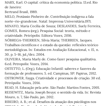
MARX, Karl. O capital: crítica da economia politica. 13.ed. Rio
de Janeiro:
Bertrand Brasil, 1989.
MELO, Protássio Pinheiro de. Contribuição indígena a fala
norte-rio-grandense. Natal: Imprensa Universitária.1971.
MINAYO, Maria Cecília de Souza; DESLANDES, Suely Ferreira,
GOMES, Romeu (org.). Pesquisa Social: teoria, método e
criatividade. Petrópolis: Editora Vozes, 2016.
NÓBREGA-THERRIEN, Sílvia Maria; THERRIEN, Jacques.
Trabalhos científicos e o estado da questão: reflexões teórico
metodológicas. In: Estudos em Avaliação Educacional, v. 15, n.
30, p. 5-16, jul./dez. 2004.
OLIVEIRA, Maria Marly de. Como fazer pesquisa qualitativa.
6.ed. Petropolis: Vozes, 2014.
OSTETTO, L. (Org.). Educação Infantil: saberes e fazeres da
formação de professores. 5. ed. Campinas, SP: Papirus, 2012.
OSTROWER, Fayga. Criatividade e processos de criação. 30 ed.
Petrópolis: Vozes, 2014.
READ, H. Educação pela arte. São Paulo: Martins Fontes, 2001.
REISEWITZ, Maria. Joseph Beuys: o sentido da vida. In: Revista
Mouro, n. 7, São Paulo, jan. 2012.
RIBEIRO, A. B.; et al. Desafios da atuação dos psicólogos nos