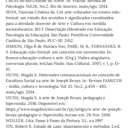
CREAS do Rio Grande do Norte. In: Fractal: Revista de
Psicologia. Vol.26, No.2, Rio de Janeiro, maio/ago. 2014.
SILVA, Vanessa Cristina da. Um arte-educador no ensino não-
formal: um estudo dos sentidos e significados constituídos
para a atividade docente de Arte e Cultura em medida
socioeducativa. 183 f. Dissertação (Mestrado em Educação:
Psicologia da Educação). São Paulo: Pontifícia Universidade
Católica de São Paulo, PUC-SP, 2012.
SIMSON, Olga R de Moraes Von; PARK, M. B.; FERNANDES, R.
S. Educação não-formal: um conceito em movimento. In:
Rumos educação-cultura e arte. (Org.). Visões singulares,
conversas plurais. 1ed.Sao Paulo: Itau Cultural, 2007, v. 1, p. 13-
41.
VICINI, Magda S. Dimensões comunicacionais no conceito de
Escultura Social na arte de Joseph Beuys. In: Revista FAMECOS
- mídia, cultura e tecnologia. Vol. 21, No.2, p.459 - 483,
maio/ago. 2014.
VICINI, Magda S. A arte de Joseph Beuys, pedagogia e
hipermídia. 2018. Disponível em:
https://www.magdavicini.com.br/pt/artigo/a-arte-de-joseph-
beuys-pedagogia-e-hipermidia Acesso em: 28 Nov. 2018.
WEILLER, Lika. Passo à Passo da Pintura. S.l.: s.n.199?
YIN, Robert K. Estudo de caso: planejamento e métodos. 2.ed.