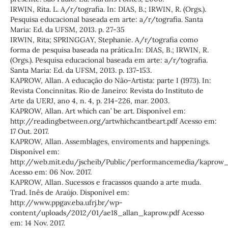
IRWIN, Rita. L. A/r/tografia. In: DIAS, B.; IRWIN, R. (Orgs.).
Pesquisa educacional baseada em arte: a/r/tografia. Santa
Maria: Ed. da UFSM, 2013. p. 27-35
IRWIN, Rita; SPRINGGAY, Stephanie. A/r/tografia como
forma de pesquisa baseada na prática.In: DIAS, B.; IRWIN, R.
(Orgs.). Pesquisa educacional baseada em arte: a/r/tografia.
Santa Maria: Ed. da UFSM, 2013. p. 137-153.
KAPROW, Allan. A educação do Não-Artista: parte I (1973). In:
Revista Concinnitas. Rio de Janeiro: Revista do Instituto de
Arte da UERJ, ano 4, n. 4, p. 214-226, mar. 2003.
KAPROW, Allan. Art which can’ be art. Disponível em:
http://readingbetween.org/artwhichcantbeart.pdf Acesso em:
17 Out. 2017.
KAPROW, Allan. Assemblages, enviroments and happenings.
Disponível em:
http://web.mit.edu/jscheib/Public/performancemedia/kaprow_
Acesso em: 06 Nov. 2017.
KAPROW, Allan. Sucessos e fracassos quando a arte muda.
Trad. Inês de Araújo. Disponível em:
http://www.ppgav.eba.ufrj.br/wp-
content/uploads/2012/01/ae18_allan_kaprow.pdf Acesso
em: 14 Nov. 2017.