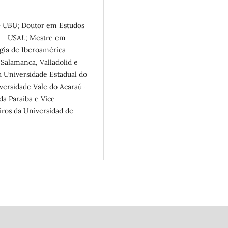
– UBU
; Doutor em Estudos
 – USAL
; Mestre em
gia de Iberoamérica
 Salamanca, Valladolid e
a Universidade Estadual do
ersidade Vale do Acaraú –
da Paraíba e Vice-
iros da Universidad de