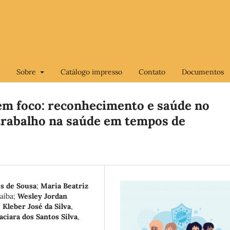
Sobre
Catálogo impresso
Contato
Documentos
em foco: reconhecimento e saúde no
 trabalho na saúde em tempos de
s de Sousa
;
Maria Beatriz
aíba
;
Wesley Jordan
;
Kleber José da Silva
,
aciara dos Santos Silva
,