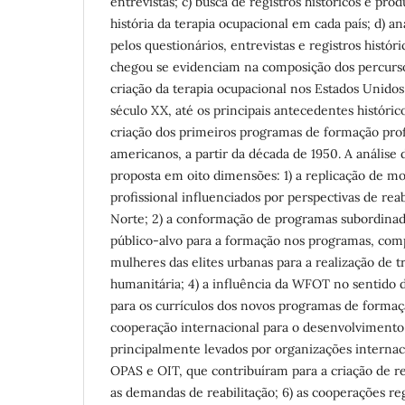
entrevistas; c) busca de registros históricos e prod
história da terapia ocupacional em cada país; d) a
pelos questionários, entrevistas e registros históri
chegou se evidenciam na composição dos percursos
criação da terapia ocupacional nos Estados Unidos
século XX, até os principais antecedentes históri
criação dos primeiros programas de formação profi
americanos, a partir da década de 1950. A análise d
proposta em oito dimensões: 1) a replicação de m
profissional influenciados por perspectivas de reab
Norte; 2) a conformação de programas subordinado
público-alvo para a formação nos programas, com
mulheres das elites urbanas para a realização de tr
humanitária; 4) a influência da WFOT no sentido 
para os currículos dos novos programas de formaçã
cooperação internacional para o desenvolvimento
principalmente levados por organizações intern
OPAS e OIT, que contribuíram para a criação de r
as demandas de reabilitação; 6) as cooperações r