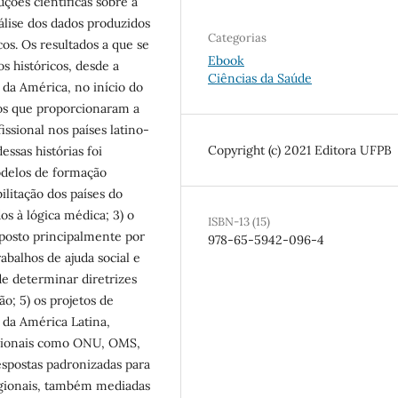
uções científicas sobre a
nálise dos dados produzidos
Categorias
cos. Os resultados a que se
Ebook
 históricos, desde a
Ciências da Saúde
 da América, no início do
cos que proporcionaram a
ssional nos países latino-
Copyright (c) 2021 Editora UFPB
essas histórias foi
odelos de formação
ilitação dos países do
s à lógica médica; 3) o
ISBN-13 (15)
posto principalmente por
978-65-5942-096-4
abalhos de ajuda social e
de determinar diretrizes
o; 5) os projetos de
 da América Latina,
acionais como ONU, OMS,
espostas padronizadas para
egionais, também mediadas