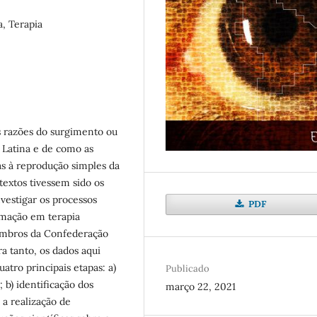
a, Terapia
s razões do surgimento ou
 Latina e de como as
as à reprodução simples da
textos tivessem sido os
nvestigar os processos
PDF
rmação em terapia
embros da Confederação
a tanto, os dados aqui
atro principais etapas: a)
Publicado
 b) identificação dos
março 22, 2021
 a realização de