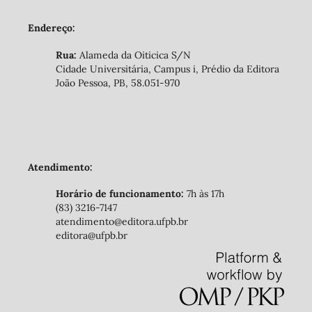
Endereço:
Rua:
Alameda da Oiticica S/N
Cidade Universitária, Campus i, Prédio da Editora
João Pessoa, PB, 58.051-970
Atendimento:
Horário de funcionamento:
7h às 17h
(83) 3216-7147
atendimento@editora.ufpb.br
editora@ufpb.br