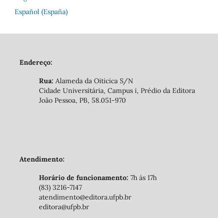
Español (España)
Endereço:
Rua:
Alameda da Oiticica S/N
Cidade Universitária, Campus i, Prédio da Editora
João Pessoa, PB, 58.051-970
Atendimento:
Horário de funcionamento:
7h às 17h
(83) 3216-7147
atendimento@editora.ufpb.br
editora@ufpb.br