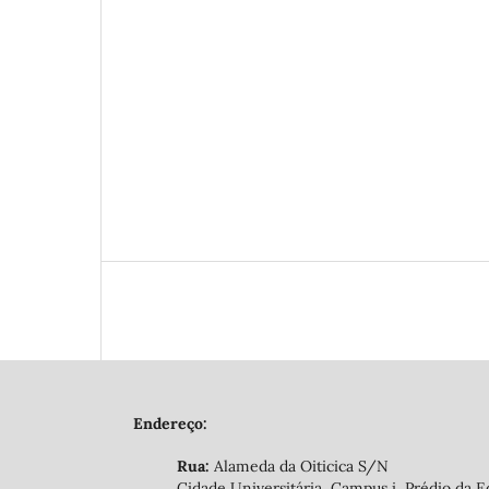
Endereço:
Rua:
Alameda da Oiticica S/N
Cidade Universitária, Campus i, Prédio da E