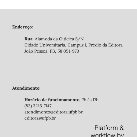
Endereço:
Rua:
Alameda da Oiticica S/N
Cidade Universitária, Campus i, Prédio da Editora
João Pessoa, PB, 58.051-970
Atendimento:
Horário de funcionamento:
7h às 17h
(83) 3216-7147
atendimento@editora.ufpb.br
editora@ufpb.br