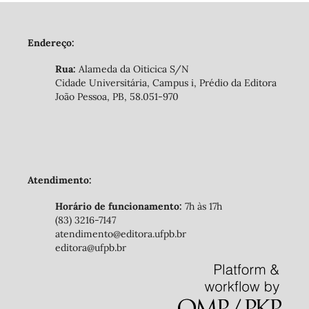
Endereço:
Rua:
Alameda da Oiticica S/N
Cidade Universitária, Campus i, Prédio da Editora
João Pessoa, PB, 58.051-970
Atendimento:
Horário de funcionamento:
7h às 17h
(83) 3216-7147
atendimento@editora.ufpb.br
editora@ufpb.br