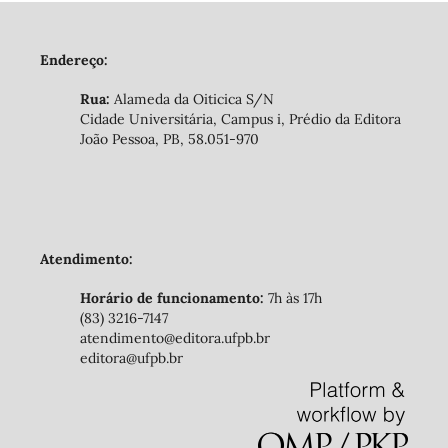
Endereço:
Rua:
Alameda da Oiticica S/N
Cidade Universitária, Campus i, Prédio da Editora
João Pessoa, PB, 58.051-970
Atendimento:
Horário de funcionamento:
7h às 17h
(83) 3216-7147
atendimento@editora.ufpb.br
editora@ufpb.br