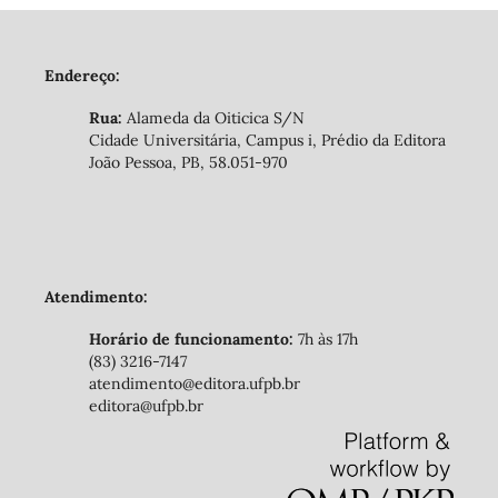
Endereço:
Rua:
Alameda da Oiticica S/N
Cidade Universitária, Campus i, Prédio da Editora
João Pessoa, PB, 58.051-970
Atendimento:
Horário de funcionamento:
7h às 17h
(83) 3216-7147
atendimento@editora.ufpb.br
editora@ufpb.br