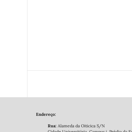
Endereço:
Rua:
Alameda da Oiticica S/N
Cidade Universitária, Campus i, Prédio da E