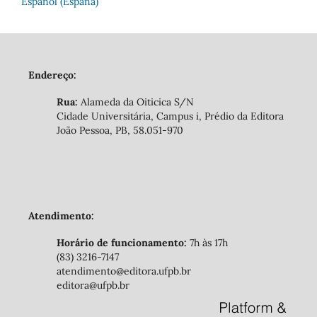
Español (España)
Endereço:
Rua:
Alameda da Oiticica S/N
Cidade Universitária, Campus i, Prédio da Editora
João Pessoa, PB, 58.051-970
Atendimento:
Horário de funcionamento:
7h às 17h
(83) 3216-7147
atendimento@editora.ufpb.br
editora@ufpb.br