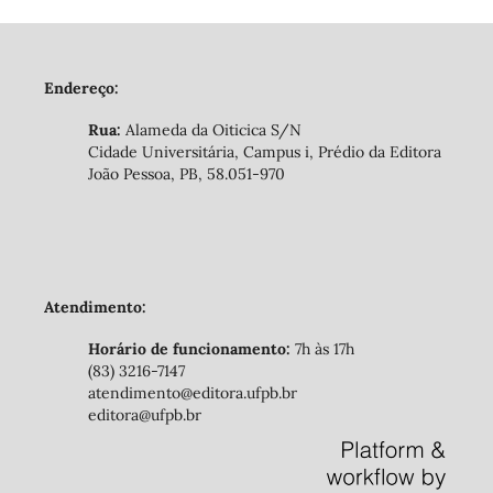
Endereço:
Rua:
Alameda da Oiticica S/N
Cidade Universitária, Campus i, Prédio da Editora
João Pessoa, PB, 58.051-970
Atendimento:
Horário de funcionamento:
7h às 17h
(83) 3216-7147
atendimento@editora.ufpb.br
editora@ufpb.br