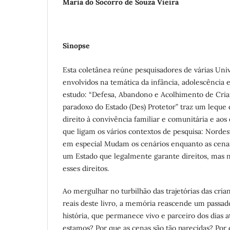
Maria do Socorro de Souza Vieira
Sinopse
Esta coletânea reúne pesquisadores de várias Univ
envolvidos na temática da infância, adolescência 
estudo: “Defesa, Abandono e Acolhimento de Cria
paradoxo do Estado (Des) Protetor” traz um leque 
direito à convivência familiar e comunitária e aos 
que ligam os vários contextos de pesquisa: Nordes
em especial Mudam os cenários enquanto as cenas 
um Estado que legalmente garante direitos, mas na
esses direitos.
Ao mergulhar no turbilhão das trajetórias das cria
reais deste livro, a memória reascende um passad
história, que permanece vivo e parceiro dos dias 
estamos? Por que as cenas são tão parecidas? Po