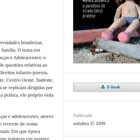
ersidades brasileiras,
e família. O tema em
nças e Adolescentes: o
de questões relativas ao
direitos infanto-juvenis,
te, Centro Oeste, Sudeste,
E-book
se replicam dirigidas por
 prática, ele próprio viola
Publicado
nças e adolescentes, atores
outubro 17, 2019
o recente de nossa
atuais: Em que época
r que insistem em manter