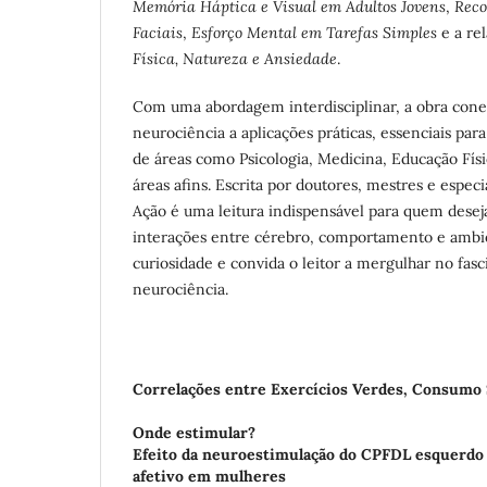
Memória Háptica e Visual em Adultos Jovens
,
Reco
Faciais
,
Esforço Mental em Tarefas Simples
e a re
Física, Natureza e Ansiedade
.
Com uma abordagem interdisciplinar, a obra conec
neurociência a aplicações práticas, essenciais para
de áreas como Psicologia, Medicina, Educação Físi
áreas afins. Escrita por doutores, mestres e espec
Ação é uma leitura indispensável para quem dese
interações entre cérebro, comportamento e ambie
curiosidade e convida o leitor a mergulhar no fas
neurociência.
Correlações entre Exercícios Verdes, Consumo
Onde estimular?
Efeito da neuroestimulação do CPFDL esquerdo 
afetivo em mulheres