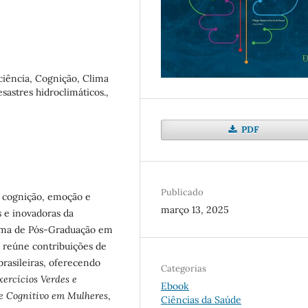
iência, Cognição, Clima
sastres hidroclimáticos.,
PDF
Publicado
 cognição, emoção e
março 13, 2025
 e inovadoras da
rama de Pós-Graduação em
 reúne contribuições de
brasileiras, oferecendo
Categorias
xercícios Verdes e
Ebook
e Cognitivo em Mulheres
,
Ciências da Saúde