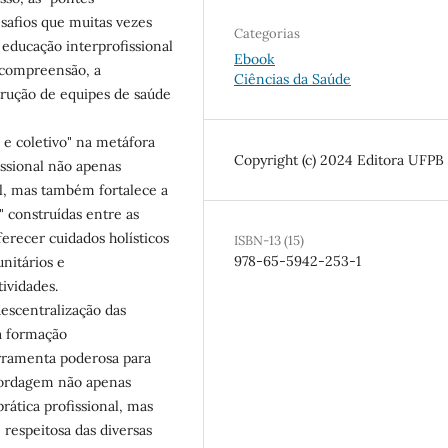
esafios que muitas vezes
Categorias
 educação interprofissional
Ebook
 compreensão, a
Ciências da Saúde
trução de equipes de saúde
 e coletivo" na metáfora
Copyright (c) 2024 Editora UFPB
issional não apenas
l, mas também fortalece a
" construídas entre as
ferecer cuidados holísticos
ISBN-13 (15)
978-65-5942-253-1
nitários e
ividades.
descentralização das
a formação
erramenta poderosa para
bordagem não apenas
rática profissional, mas
espeitosa das diversas