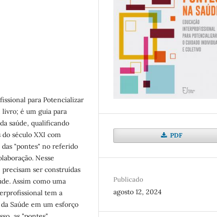
issional para Potencializar
 livro; é um guia para
 da saúde, qualificando
s do século XXI com
PDF
 das "pontes" no referido
olaboração. Nesse
 precisam ser construídas
Publicado
Saúde. Assim como uma
agosto 12, 2024
erprofissional tem a
as da Saúde em um esforço
so, as "pontes"