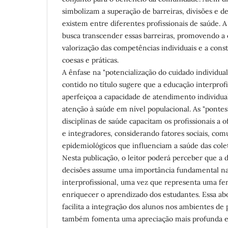
simbolizam a superação de barreiras, divisões e d
existem entre diferentes profissionais de saúde. A
busca transcender essas barreiras, promovendo a
valorização das competências individuais e a cons
coesas e práticas.
A ênfase na "potencialização do cuidado individual
contido no título sugere que a educação interprof
aperfeiçoa a capacidade de atendimento individua
atenção à saúde em nível populacional. As "pontes
disciplinas de saúde capacitam os profissionais a o
e integradores, considerando fatores sociais, comu
epidemiológicos que influenciam a saúde das colet
Nesta publicação, o leitor poderá perceber que a 
decisões assume uma importância fundamental n
interprofissional, uma vez que representa uma f
enriquecer o aprendizado dos estudantes. Essa a
facilita a integração dos alunos nos ambientes de p
também fomenta uma apreciação mais profunda e r