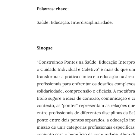
Palavras-chave:
Saúde. Educação. Interdisciplinaridade.
Sinopse
“Construindo Pontes na Saúde: Educação Interprof
o Cuidado Individual e Coletivo” é mais do que um
transformar a prática clínica e a educação na área
profissionais para enfrentar os desafios complexo
solidariedade, compreensão e eficácia. A metáfora
título sugere a ideia de conexão, comunicação e c
contexto, as "pontes" representam as relações que
entre profissionais de diferentes disciplinas da 
ponte entre dois pontos separados, a educação int
missão de unir categorias profissionais específic
conjunto para o benefício da comunidade. Além dis