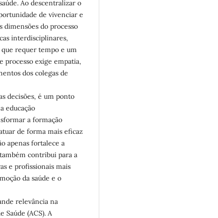
saúde. Ao descentralizar o
portunidade de vivenciar e
s dimensões do processo
as interdisciplinares,
, que requer tempo e um
 processo exige empatia,
mentos dos colegas de
as decisões, é um ponto
e a educação
ansformar a formação
atuar de forma mais eficaz
ão apenas fortalece a
 também contribui para a
as e profissionais mais
omoção da saúde e o
ande relevância na
e Saúde (ACS). A