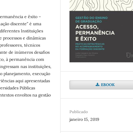
permanência e êxito –
mação discente” é uma
diferentes Instituições
e processos e dinâmicas
professores, técnicos
ante de inúmeros desafios
ico, à permanência com
ingressam nas instituições,
 o planejamento, execução
riências aqui apresentadas
EBOOK
ersidades Públicas
ntextos envoltos na gestão
Publicado
janeiro 15, 2019