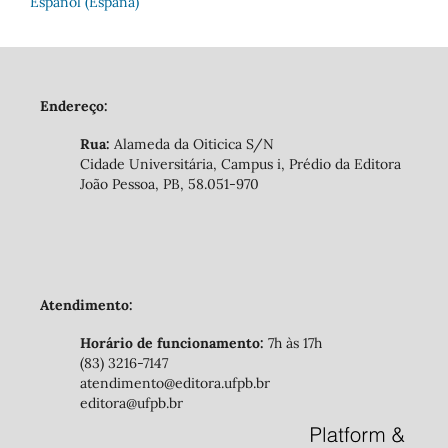
Español (España)
Endereço:
Rua:
Alameda da Oiticica S/N
Cidade Universitária, Campus i, Prédio da Editora
João Pessoa, PB, 58.051-970
Atendimento:
Horário de funcionamento:
7h às 17h
(83) 3216-7147
atendimento@editora.ufpb.br
editora@ufpb.br