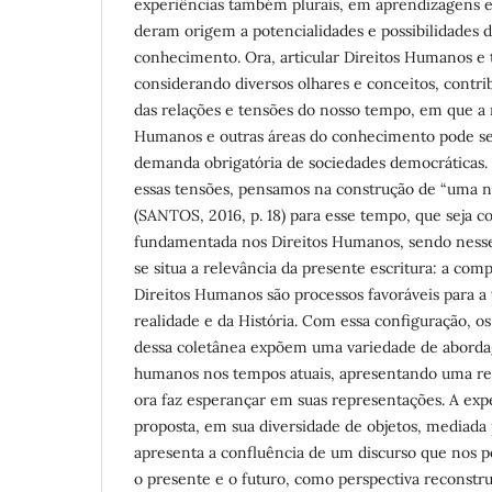
experiências também plurais, em aprendizagens 
deram origem a potencialidades e possibilidades 
conhecimento. Ora, articular Direitos Humanos e
considerando diversos olhares e conceitos, contr
das relações e tensões do nosso tempo, em que a 
Humanos e outras áreas do conhecimento pode s
demanda obrigatória de sociedades democráticas. 
essas tensões, pensamos na construção de “uma no
(SANTOS, 2016, p. 18) para esse tempo, que seja 
fundamentada nos Direitos Humanos, sendo ness
se situa a relevância da presente escritura: a co
Direitos Humanos são processos favoráveis para a
realidade e da História. Com essa configuração, os
dessa coletânea expõem uma variedade de abordag
humanos nos tempos atuais, apresentando uma rea
ora faz esperançar em suas representações. A ex
proposta, em sua diversidade de objetos, mediada p
apresenta a confluência de um discurso que nos po
o presente e o futuro, como perspectiva reconstru