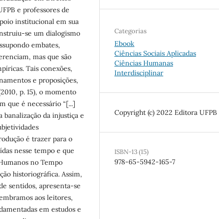
UFPB e professores de
poio institucional em sua
Categorias
onstruiu-se um dialogismo
Ebook
ressupondo embates,
Ciências Sociais Aplicadas
ferenciam, mas que são
Ciências Humanas
íricas. Tais conexões,
Interdisciplinar
onamentos e proposições,
(2010, p. 15), o momento
que é necessário “[...]
Copyright (c) 2022 Editora UFPB
 banalização da injustiça e
ubjetividades
produção é trazer para o
uídas nesse tempo e que
ISBN-13 (15)
978-65-5942-165-7
os Humanos no Tempo
ão historiográfica. Assim,
de sentidos, apresenta-se
Lembramos aos leitores,
undamentadas em estudos e