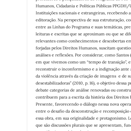
Humanos, Cidadania e Políticas Públicas PPGDH/
Instituições nacionais e estrangeiras, recebendo a
editoração. Na perspectiva de sua estruturação, c
entre as Linhas do Programa e suas temáticas, p
leituras e escritas que se aproximam ou que se di
relevantes como conhecimentos e descobertas emp
forjadas pelos Direitos Humanos, suscitam questi
análises e reflexões. Por considerar, como Santos 
em que vivemos como um “tempo de transição”, em 
reconstruir o inconformismo e a indignação ante a
da violência através da criação de imagens e de s
desestabilizadoras” (2010, p. 16), o objetivo dessa 
debate categorias de análise renovadas ou constr
contribuem para a escrita da história dos Direit
Presente, favorecendo o diálogo nessa nova operaç
entre o desafio da desconstrução e recomposição 
essa obra, em sua originalidade e protagonismo. 
que são discussões plurais que se apresentam, f