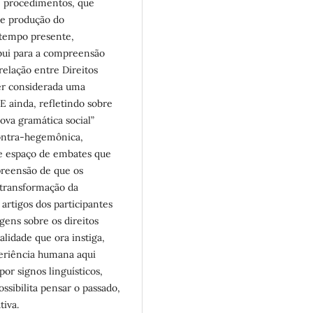
e procedimentos, que
de produção do
 tempo presente,
ibui para a compreensão
relação entre Direitos
er considerada uma
E ainda, refletindo sobre
va gramática social”
contra-hegemônica,
e espaço de embates que
mpreensão de que os
 transformação da
 artigos dos participantes
ens sobre os direitos
lidade que ora instiga,
periência humana aqui
or signos linguísticos,
ssibilita pensar o passado,
tiva.