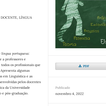
O DOCENTE, LÍNGUA
e língua portuguesa:
e a professores e
todos os profissionais que
PDF
. Apresenta algumas
as em Linguística e as
senvolvidas pelos docentes
ica da Universidade
Publicado
ão e pós-graduação.
novembro 4, 2022