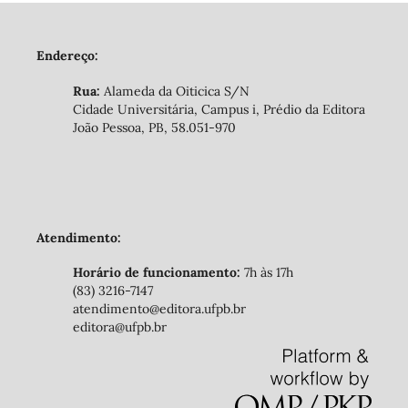
Endereço:
Rua:
Alameda da Oiticica S/N
Cidade Universitária, Campus i, Prédio da Editora
João Pessoa, PB, 58.051-970
Atendimento:
Horário de funcionamento:
7h às 17h
(83) 3216-7147
atendimento@editora.ufpb.br
editora@ufpb.br