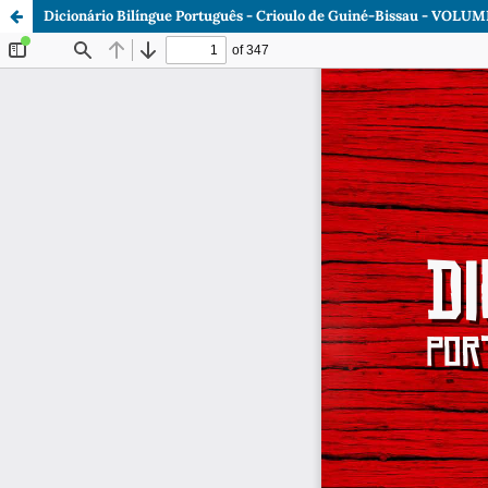
Dicionário Bilíngue Português - Crioulo de Guiné-Bissau - VOLUM