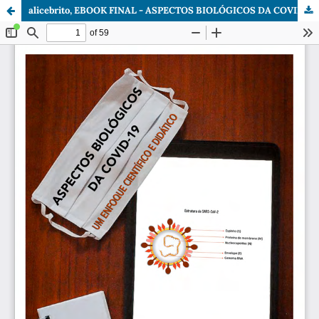
alicebrito, EBOOK FINAL - ASPECTOS BIOLÓGICOS DA COVID-19_16JUL2020.pdf