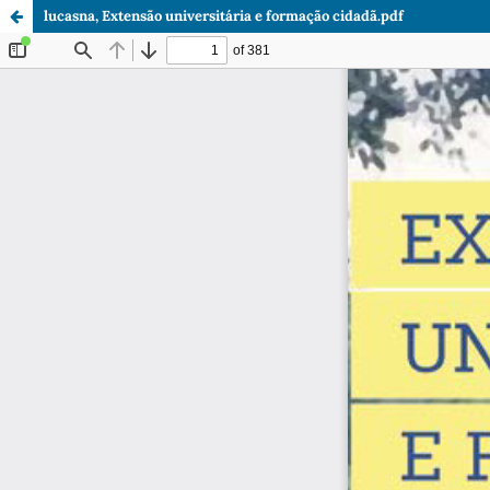
lucasna, Extensão universitária e formação cidadã.pdf