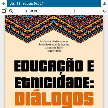
gbrl, 38_educação.pdf