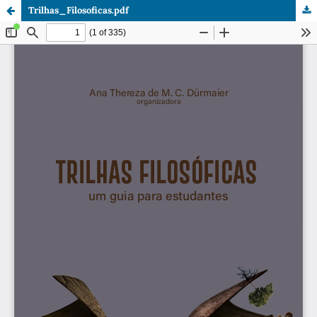
Trilhas_Filosoficas.pdf